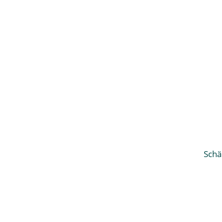
Schä
Unser Familienbetrieb wurde
1975
vom
Schädlingsbekämpfermeister H. J. Krusc