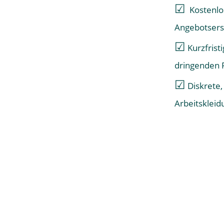
☑
Kostenlo
Angebotsers
☑
Kurzfrist
dringenden 
☑
Diskrete,
Arbeitskleid