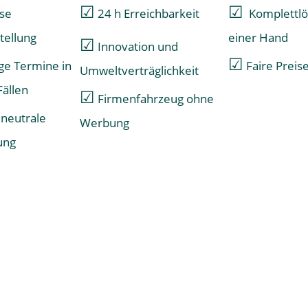
☑
☑
se
24 h Erreichbarkeit
Komplettlö
tellung
einer Hand
☑
Innovation und
☑
ige Termine in
Faire Preis
Umweltverträglichkeit
Fällen
☑
Firmenfahrzeug ohne
 neutrale
Werbung
ung
Fordern Sie Ihr Angebot gleich an