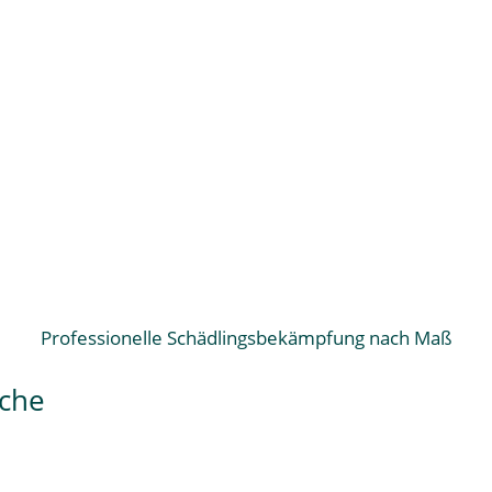
Vertrauen Sie auf unser
sorgen für
Sicherheit u
Nehmen Si
Professionelle Schädlingsbekämpfung nach Maß
sche