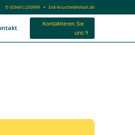
✆
(03441) 250999
•
bsk-krusche@email.de
Kontaktieren Sie
ontakt
uns