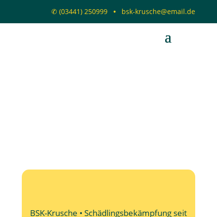
✆
(03441) 250999
•
bsk-krusche@email.de
BSK-Krusche • Schädlingsbekämpfung seit