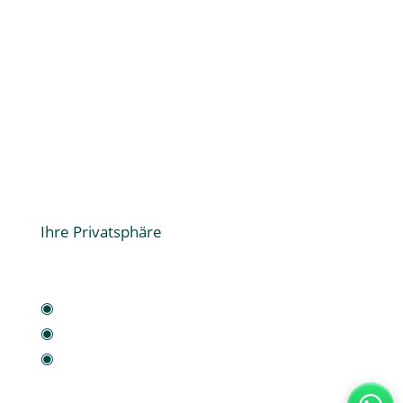
Home
Schädlingsbekämpfung
HACCP Hygienestandards
Desinfektion
Taubenabwehr
Holzschutz
Schwammsanierung
Über uns
Kontakt
Ihre Privatsphäre
Datenschutz
Impressum
◉
Privatsphäre-Einstellungen ändern
◉
Historie der Privatsphäre-Einstellungen
◉
Einwilligung widerrufen