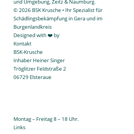
und Umgebung, Zeitz & Naumburg.
© 2026 BSK Krusche • Ihr Spezialist für
Schädlingsbekämpfung in Gera und im
Burgenlandkreis
Designed with ❤️ by
lichtderfreiheit.com
Kontakt
BSK-Krusche
Inhaber Heiner Singer
Tröglitzer Feldstraße 2
06729 Elsteraue
Tel.: 03441 250999
Notdienst: 0172 3475105
E-Mail: bsk-krusche@email.de
Web: www.BSK-Krusche.de
Montag – Freitag 8 – 18 Uhr.
Links